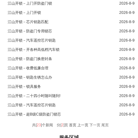
江山开锁－上门开防盗门锁
2026-8-9
江山开锁－上门开锁
2026-8-9
江山开锁－芯片钥匙匹配
2026-8-9
江山开锁－防盗门专用锁芯
2026-8-9
江山开锁－汽车遥控芯片钥匙
2026-8-9
江山开锁－开各种高低档汽车锁
2026-8-9
江山开锁－防盗门换密封条
2026-8-9
江山开锁－收费低廉合理
2026-8-9
江山开锁－钥匙生锈怎么办
2026-8-9
江山开锁－锁具服务
2026-8-9
江山开锁－二十四小时随叫随到!
2026-8-9
江山开锁－汽车遥控芯片钥匙
2026-8-9
江山开锁－超B级C级防盗门锁芯
2026-8-9
共[
23
]个新闻 分[
2
]页
首页 上一页
下一页
尾页
服务区域