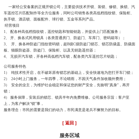
一家经公安备案的正规开锁公司，主要提供技术开锁、装锁、修锁、换锁、汽
车遥控芯片匹配制作等全方位服务，同时公司销售各类高低档指纹锁、保险柜、
执手锁、酒店锁、面板配件、球行锁、五金等系列产品。
经营项目
1、 配各种高低档指纹锁，遥控钥匙和智能钥匙，并提供上门匹配服务；
2、 开、换各式民用锁具（各类普通房门、防盗门、车库门、密码箱等）；
3、 开、换各种防盗门指纹密码锁，超B级C级防盗门锁芯、锁芯防撬盖、防撬面
板、猫眼防盗器、防盗门、保险柜、以及无钥匙遥控器；
4、 无损开汽车锁，开各种高低档汽车锁，配各类汽车遥控芯片钥匙；
公司服务特色
1） 纯技术性开启，在不破坏原有锁芯的基础上，安全快速地为您打开车门锁；
2） 24小时上门服务，一年四季，不论晴雨，不因天气条件加收额外费用；
3） 安全的业主，为维护社会稳定和保证您的财产安全，先验明“真身”，再开
锁；
4） 服务保障，安装后的锁芯、锁具半年内免费维修。公司服务宗旨：客户至
上，为客户解决“锁”事，
服务理念：市民的需要是我们的动力，市民满意是老兵不懈努力的目标。
[ 返回 ]
服务区域