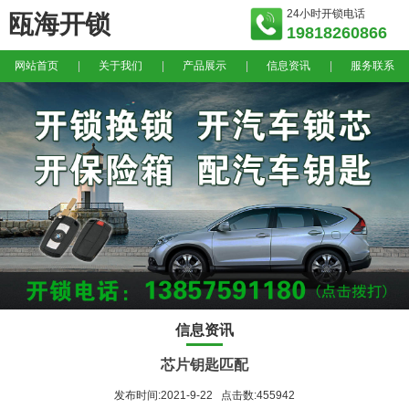
24小时开锁电话
瓯海开锁
19818260866
网站首页
|
关于我们
|
产品展示
|
信息资讯
|
服务联系
信息资讯
芯片钥匙匹配
发布时间:2021-9-22 点击数:455942