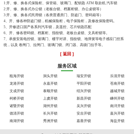
1:开、修、换各式保险柜、保管箱、玻璃门、配钥匙 ATM 取款机 汽车锁
2:开、修、换各式办公锁（老板台锁、档案柜锁、办公桌锁等）
3:开、修、换各式民用锁（各类普通房门、防盗门、密码箱等）
4、开、修各种防盗门锁，机械保险柜，电子保险柜，及修改保险密码。
5、开修进口国产各系列汽车锁，及遥控、芯片钥匙匹配
6、开、修各密码锁、档案柜、指纹锁、老板台桌锁、文具柜锁等。
7、承接安装电控锁、玻璃门、楼宇对讲、指纹锁、地弹簧等电子感应门控系
统，以及 卷闸门、拉闸门、玻璃门锁、闭门器、高级门拉手等。
[ 返回 ]
服务区域
瓯海开锁
洞头开锁
瑞安开锁
乐清开锁
龙港开锁
永嘉开锁
平阳开锁
苍南开锁
文成开锁
泰顺开锁
绍兴开锁
越城开锁
柯桥开锁
上虞开锁
新昌开锁
嵊州开锁
诸暨开锁
湖州开锁
吴兴开锁
南浔开锁
德清开锁
长兴开锁
安吉开锁
嘉兴开锁
南湖开锁
秀洲开锁
嘉善开锁
海盐开锁