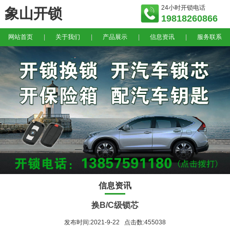
24小时开锁电话
象山开锁
19818260866
网站首页
|
关于我们
|
产品展示
|
信息资讯
|
服务联系
信息资讯
换B/C级锁芯
发布时间:2021-9-22 点击数:455038