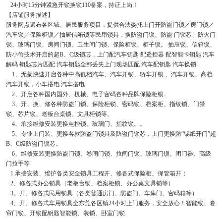
24小时15分钟紧急开锁换锁110备案，持证上岗！
【店铺服务描述】
服务网点遍布各区域、居民服务项目：提供合法委托上门开防盗门锁／房门锁／
汽车锁／保险柜锁／抽屉信箱锁等民用锁具．换防盗门锁、防盗 门锁芯、防火门
锁、玻璃门锁、房间门锁、卫生间门锁、保险柜锁、柜子锁。 抽屉锁、信箱锁、
防小偷技术开启的超B、C级锁芯．上门配汽车钥匙 配遥控器 配智能卡钥匙 汽车
解码 钥匙芯片匹配 汽车钥匙全部丢失上门现场匹配 汽车配钥匙 汽车换锁
1、无损快速开启各种中高低档汽车、汽车开锁、轿车开锁 、汽车开锁、高档
汽车开锁，小车搭电 汽车搭电
2、开启各种国内国外、机械、电子密码各种品牌保险柜锁.
3、开、换、修各种防盗门锁、保险柜锁、密码锁、档案柜、指纹锁、门禁
锁、芯片锁、老板台桌锁、文具柜锁等。
4、承接维修安装更换电控锁、玻璃门、指纹锁、。
5、专业上门装、更换各款防盗门锁具及防盗门锁芯，上门更换防“锡纸开门”超
B、C级防盗门锁芯。
6、维修安装更换防盗门锁、卷闸门锁、拉闸门锁、玻璃门锁、闭门器、高级
门拉手等
1.承接安装、维护各类安全锁具工程开、修各式保险柜、保管箱开；
2、修各式办公锁具（老板台锁、档案柜锁、办公桌文具锁等）
3、开、修各式民用锁具（各类普通房门、防盗门、车库门、密码箱等）
4、开、修各式车用锁具全东莞各区镇24小时上门服务，安全放心！智能锁、卷
帘门锁、开锁配钥匙智能锁、装锁、卧室门锁