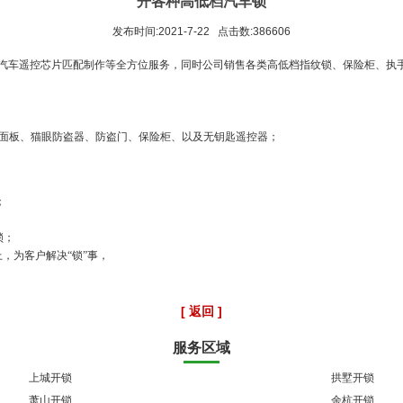
开各种高低档汽车锁
发布时间:2021-7-22 点击数:386606
车遥控芯片匹配制作等全方位服务，同时公司销售各类高低档指纹锁、保险柜、执
撬面板、猫眼防盗器、防盗门、保险柜、以及无钥匙遥控器；
；
锁；
，为客户解决“锁”事，
[ 返回 ]
服务区域
上城开锁
拱墅开锁
萧山开锁
余杭开锁