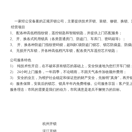
一家经公安备案的正规开锁公司，主要提供技术开锁、装锁、修锁、换锁、汽
经营项目
1、 配各种高低档指纹锁，遥控钥匙和智能钥匙，并提供上门匹配服务；
2、 开、换各式民用锁具（各类普通房门、防盗门、车库门、密码箱等）；
3、 开、换各种防盗门指纹密码锁，超B级C级防盗门锁芯、锁芯防撬盖、防
4、 无损开汽车锁，开各种高低档汽车锁，配各类汽车遥控芯片钥匙；
公司服务特色
1） 纯技术性开启，在不破坏原有锁芯的基础上，安全快速地为您打开车门锁
2） 24小时上门服务，一年四季，不论晴雨，不因天气条件加收额外费用；
3） 安全的业主，为维护社会稳定和保证您的财产安全，先验明“真身”，再开
4） 服务保障，安装后的锁芯、锁具半年内免费维修。公司服务宗旨：客户至上
服务理念：市民的需要是我们的动力，市民满意是老兵不懈努力的目标。
杭州开锁
滨江开锁